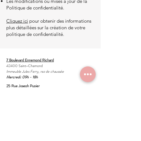
Les modifications ou mises à jour de la
Politique de confidentialité.
Cliquez ici
pour obtenir des informations
plus détaillées sur la création de votre
politique de confidentialité.
7 Boulevard Ennemond Richard
42400 Saint-Chamond
Immeuble Jules Ferry, rez de chaussée
Mercredi: 09h - 18h
25 Rue Joseph Pupier
42100 Saint-Etienne
Rez de chaussée
Mardi: 08h-17h
Vendredi: 08h-17h
A partir de Février 2026
07 52 30 09 31
elodierak.psycho@yahoo.com